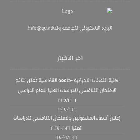
البريد الالكتروني للجامعة info@qu.edu.iq
اخر الاخبار
كلية التقانات الأحيائية -جامعة القادسية تعلن نتائج
الامتحان التنافسي للدراسات العليا للعام الدراسي
٢٠٢٧/٢٠٢٦
٠٢/٠٧/٢٠٢٦
إعلان أسماء المشمولين بالامتحان التنافسي للدراسات
العليا ٢٠٢٦–٢٠٢٧
٢٥/٠٦/٢٠٢٦