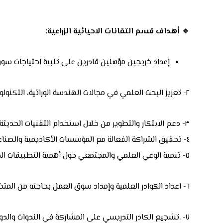
🔹
أهداف قسم التقانات الاحيائية الزراعية
:
إعداد خريجين مؤهلين قادرين على تلبية احتياجات سوق ال
٢- تعزيز البحث العلمي في مجالات الهندسة الوراثية، التكنولوجيا الحيوية، علم الأحياء الدقيقة، والزراعة المستدامة
٣- دعم الابتكار والتطوير من خلال استخدام التقنيات الحديثة في تشخيص الأمراض وإنتاج العلاجات الحيوية.
٤- تحقيق الشراكة الفعالة مع المؤسسات الأكاديمية والصناعية لتبادل المعرفة ونقل التكنولوجيا.
٥- تنمية الوعي العلمي والمجتمعي حول أهمية التطبيقات الحيوية في تحقيق الأمن الغذائي والصحي والبيئي.
٦- اعداد الكوادر العلمية وإمداد سوق العمل بحاجته من المتخصصين في مجالات التقنات الاحيائية مثل الصحة والصناعة والدفاع والتعليم والبحث العلمي وغيرها.
٧- .تشجيع الكادر التدريسي على المشاركة في الندوات والدورات والمؤتمرات العلمية داخل وخارج العراق .