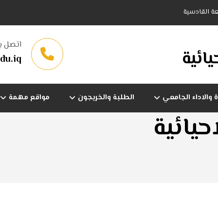
معة القادسية
اتصل بن
يائية
du.iq
 والاداء الجامعي
الطلبة والخريجون
مواقع مهمة
حيائية