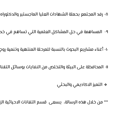
٨- رفد المجتمع بحملة الشهادات العليا الماجستير والدكتوراه المؤهلين للعمل كباحثين في المجالات البحثية المختلفة والتي تواكب التقدم العلمي.
٩- المساهمة في حل المشاكل العلمية التي تساهم في خدمة خطط التنمية في البلد.
١٠- أغناء مشاريع البحوث بالنسبة للمرحلة المنتهية وتنمية روح البحث والاستنتاج والمنافسة في المؤتمرات السنوية.
١١- المحافظة على البيئة والتخلص من النفايات بوسائل التقنات الاحيائية والبحث عن بدائل مصادر الطاقة.
🔹 التميز الاكاديمي والبحثي
** من خلال هذه الرسالة، يسعى قسم التقانات الاحيائية الز