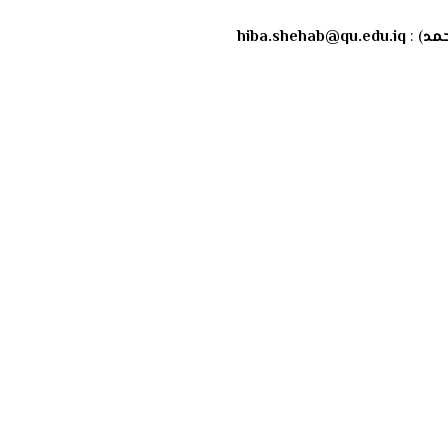
حمد
) :
hiba.shehab@qu.edu.iq